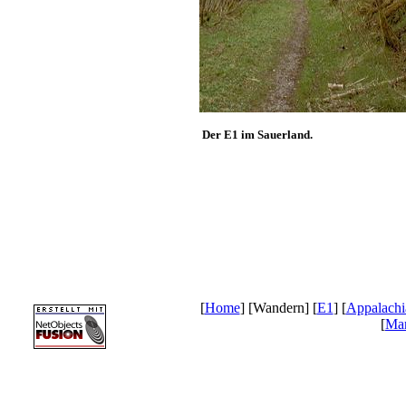
Der E1 im Sauerland.
[
Home
] [Wandern] [
E1
] [
Appalachia
[
Mar